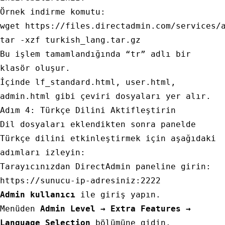
Örnek indirme komutu:
wget https://files.directadmin.com/services/a
Bu işlem tamamlandığında “
tr
” adlı bir
klasör oluşur.
İçinde
lf_standard.html
,
user.html
,
admin.html
gibi çeviri dosyaları yer alır.
Adım 4: Türkçe Dilini Aktifleştirin
Dil dosyaları eklendikten sonra panelde
Türkçe dilini etkinleştirmek için aşağıdaki
adımları izleyin:
Tarayıcınızdan DirectAdmin paneline girin:
https:
//sunucu-ip-adresiniz:2222
Admin kullanıcı
ile giriş yapın.
Menüden
Admin Level → Extra Features →
Language Selection
bölümüne gidin.